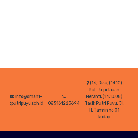
(14) Riau, (14.10)
Kab. Kepulauan
info@sman1-
Meranti, (14.10.08)
tputripuyu.sch.id
085161225694
Tasik Putri Puyu, Jl.
H. Tamrin no 01
kudap